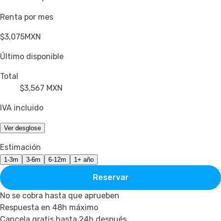
Renta por mes
$3,075
MXN
Último disponible
Total
$3,567
MXN
IVA incluido
Ver desglose
Estimación
1-3m
3-6m
6-12m
1+ año
Reservar
No se cobra hasta que aprueben
Respuesta en 48h máximo
Cancela gratis hasta 24h después