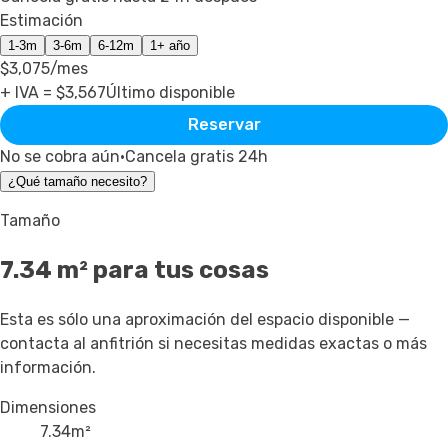
Estimación
1-3m
3-6m
6-12m
1+ año
$3,075
/mes
+ IVA = $
3,567
Último disponible
Reservar
No se cobra aún
·
Cancela gratis 24h
¿Qué tamaño necesito?
Tamaño
7.34
m² para tus cosas
Esta es sólo una aproximación del espacio disponible —
contacta al anfitrión si necesitas medidas exactas o más
información.
Dimensiones
7.34
m²