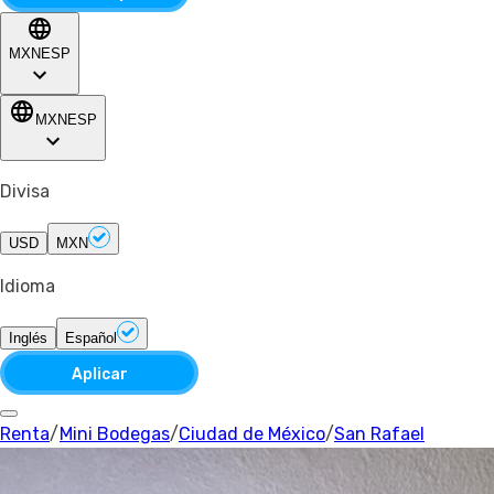
MXN
ESP
MXN
ESP
Divisa
USD
MXN
Idioma
Inglés
Español
Aplicar
Renta
/
Mini Bodegas
/
Ciudad de México
/
San Rafael