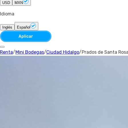
USD
MXN
Idioma
Inglés
Español
Aplicar
Renta
/
Mini Bodegas
/
Ciudad Hidalgo
/
Prados de Santa Ros