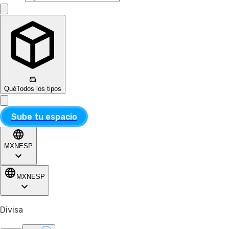
Qué
Todos los tipos
Sube tu espacio
MXN
ESP
MXN
ESP
Divisa