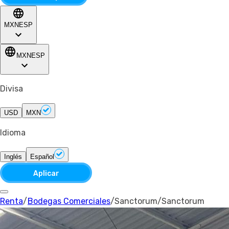
MXN
ESP
MXN
ESP
Divisa
USD
MXN
Idioma
Inglés
Español
Aplicar
Renta
/
Bodegas Comerciales
/
Sanctorum
/
Sanctorum