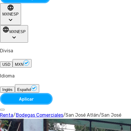
MXN
ESP
MXN
ESP
Divisa
USD
MXN
Idioma
Inglés
Español
Aplicar
Renta
/
Bodegas Comerciales
/
San José Atlán
/
San José