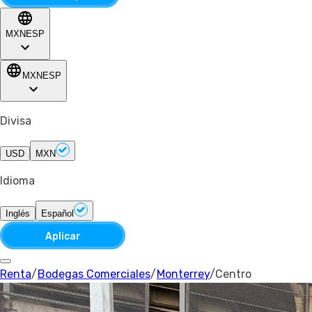
MXN
ESP
MXN
ESP
Divisa
USD
MXN
Idioma
Inglés
Español
Aplicar
Renta
/
Bodegas Comerciales
/
Monterrey
/
Centro