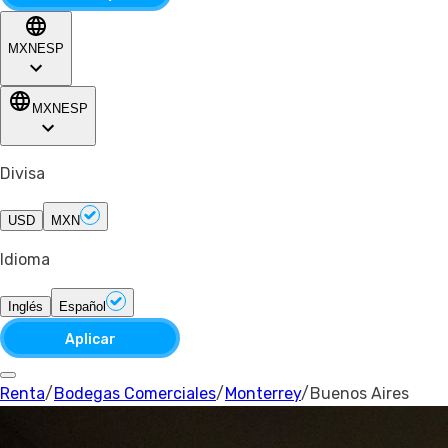
MXN
ESP
MXN
ESP
Divisa
USD
MXN
Idioma
Inglés
Español
Aplicar
Renta
/
Bodegas Comerciales
/
Monterrey
/
Buenos Aires