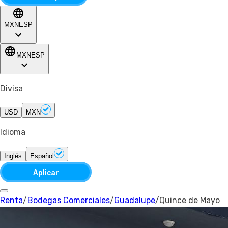
MXN
ESP
MXN
ESP
Divisa
USD
MXN
Idioma
Inglés
Español
Aplicar
Renta
/
Bodegas Comerciales
/
Guadalupe
/
Quince de Mayo