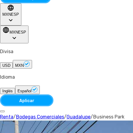
MXN
ESP
MXN
ESP
Divisa
USD
MXN
Idioma
Inglés
Español
Aplicar
Renta
/
Bodegas Comerciales
/
Guadalupe
/
Business Park