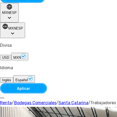
MXN
ESP
MXN
ESP
Divisa
USD
MXN
Idioma
Inglés
Español
Aplicar
Renta
/
Bodegas Comerciales
/
Santa Catarina
/
Trabajadores