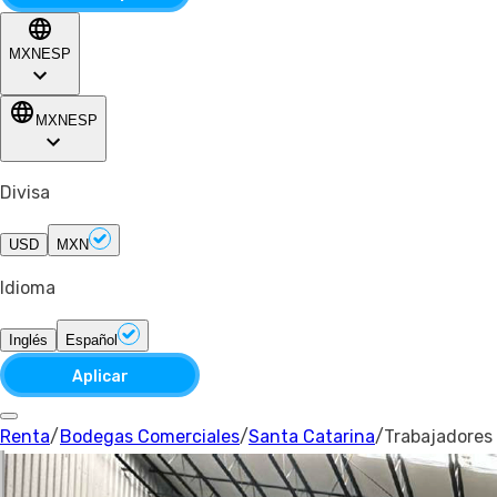
MXN
ESP
MXN
ESP
Divisa
USD
MXN
Idioma
Inglés
Español
Aplicar
Renta
/
Bodegas Comerciales
/
Santa Catarina
/
Trabajadores