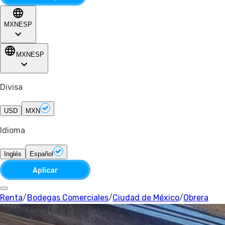
MXN
ESP
MXN
ESP
Divisa
USD
MXN
Idioma
Inglés
Español
Aplicar
Renta
/
Bodegas Comerciales
/
Ciudad de México
/
Obrera