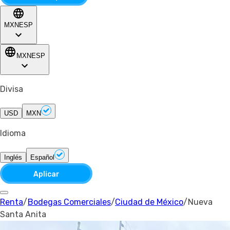
MXN
ESP
MXN
ESP
Divisa
USD
MXN
Idioma
Inglés
Español
Aplicar
Renta
/
Bodegas Comerciales
/
Ciudad de México
/
Nueva
Santa Anita