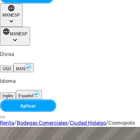
MXN
ESP
MXN
ESP
Divisa
USD
MXN
Idioma
Inglés
Español
Aplicar
Renta
/
Bodegas Comerciales
/
Ciudad Hidalgo
/
Cosmopolis