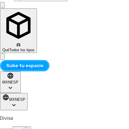
Qué
Todos los tipos
Sube tu espacio
MXN
ESP
MXN
ESP
Divisa