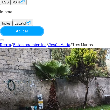
USD
MXN
Idioma
Inglés
Español
Aplicar
Renta
/
Estacionamientos
/
Jesús María
/
Tres Marias