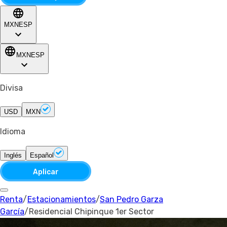
MXN
ESP
MXN
ESP
Divisa
USD
MXN
Idioma
Inglés
Español
Aplicar
Renta
/
Estacionamientos
/
San Pedro Garza
García
/
Residencial Chipinque 1er Sector