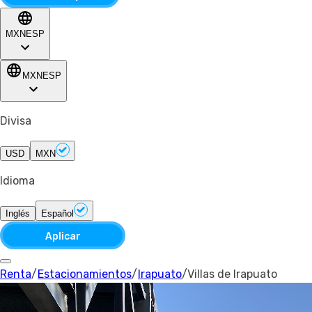
MXN
ESP
MXN
ESP
Divisa
USD
MXN
Idioma
Inglés
Español
Aplicar
Renta
/
Estacionamientos
/
Irapuato
/
Villas de Irapuato