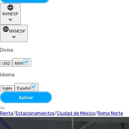
MXN
ESP
MXN
ESP
Divisa
USD
MXN
Idioma
Inglés
Español
Aplicar
Renta
/
Estacionamientos
/
Ciudad de México
/
Roma Norte