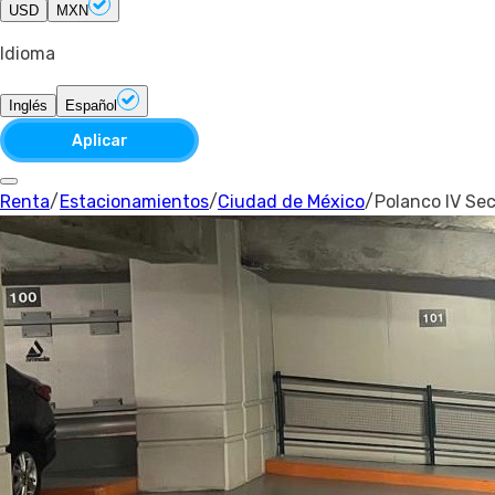
USD
MXN
Idioma
Inglés
Español
Aplicar
Renta
/
Estacionamientos
/
Ciudad de México
/
Polanco IV Se