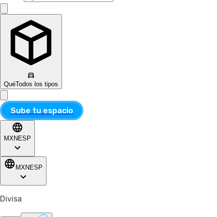
Qué
Todos los tipos
Sube tu espacio
MXN
ESP
MXN
ESP
Divisa