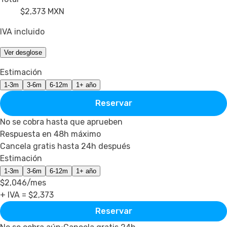
$2,373
MXN
IVA incluido
Ver desglose
Estimación
1-3m
3-6m
6-12m
1+ año
Reservar
No se cobra hasta que aprueben
Respuesta en 48h máximo
Cancela gratis hasta 24h después
Estimación
1-3m
3-6m
6-12m
1+ año
$2,046
/mes
+ IVA = $
2,373
Reservar