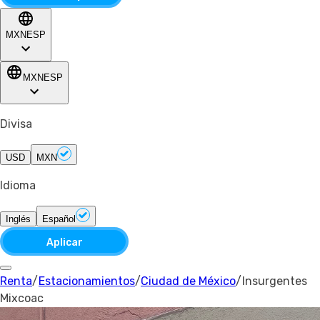
MXN
ESP
MXN
ESP
Divisa
USD
MXN
Idioma
Inglés
Español
Aplicar
Renta
/
Estacionamientos
/
Ciudad de México
/
Insurgentes
Mixcoac