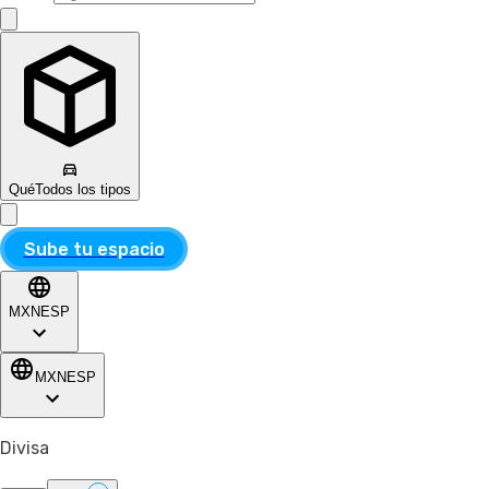
Qué
Todos los tipos
Sube tu espacio
MXN
ESP
MXN
ESP
Divisa