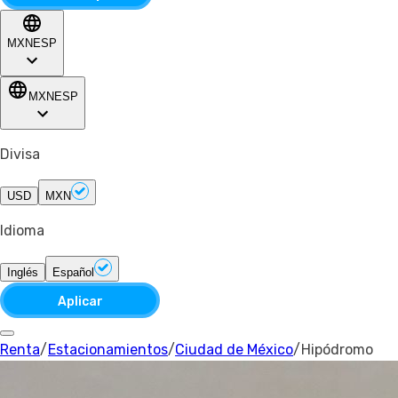
MXN
ESP
MXN
ESP
Divisa
USD
MXN
Idioma
Inglés
Español
Aplicar
Renta
/
Estacionamientos
/
Ciudad de México
/
Hipódromo