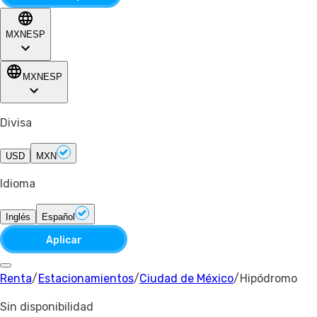
MXN
ESP
MXN
ESP
Divisa
USD
MXN
Idioma
Inglés
Español
Aplicar
Renta
/
Estacionamientos
/
Ciudad de México
/
Hipódromo
Sin disponibilidad