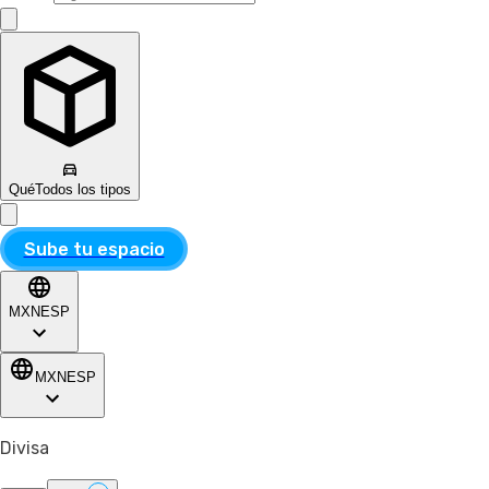
Qué
Todos los tipos
Sube tu espacio
MXN
ESP
MXN
ESP
Divisa