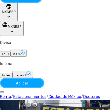
MXN
ESP
MXN
ESP
Divisa
USD
MXN
Idioma
Inglés
Español
Aplicar
Renta
/
Estacionamientos
/
Ciudad de México
/
Doctores