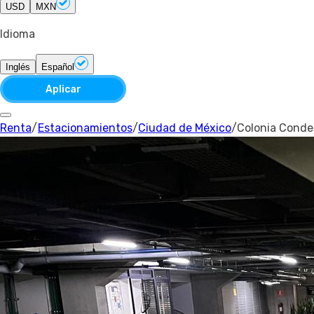
USD
MXN
Idioma
Inglés
Español
Aplicar
Renta
/
Estacionamientos
/
Ciudad de México
/
Colonia Conde