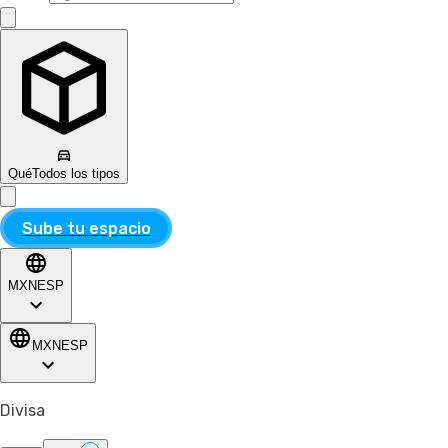
Qué
Todos los tipos
Sube tu espacio
MXN
ESP
MXN
ESP
Divisa