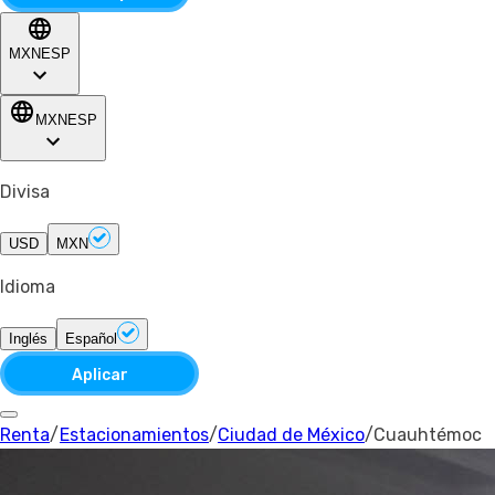
MXN
ESP
MXN
ESP
Divisa
USD
MXN
Idioma
Inglés
Español
Aplicar
Renta
/
Estacionamientos
/
Ciudad de México
/
Cuauhtémoc