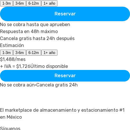
1-3m
3-6m
6-12m
1+ año
Reservar
No se cobra hasta que aprueben
Respuesta en 48h máximo
Cancela gratis hasta 24h después
Estimación
1-3m
3-6m
6-12m
1+ año
$1,488
/mes
+ IVA = $
1,726
Último disponible
Reservar
No se cobra aún
·
Cancela gratis 24h
El marketplace de almacenamiento y estacionamiento #1
en México
Síguenos