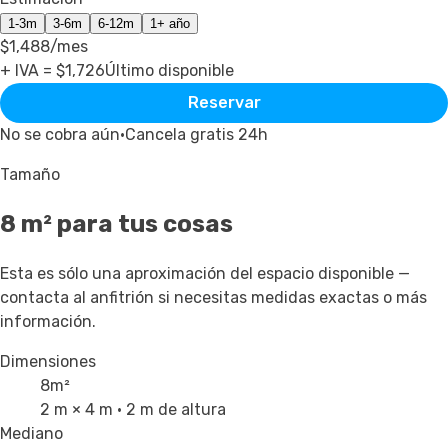
1-3m
3-6m
6-12m
1+ año
$1,488
/mes
+ IVA = $
1,726
Último disponible
Reservar
No se cobra aún
·
Cancela gratis 24h
Tamaño
8
m² para tus cosas
Esta es sólo una aproximación del espacio disponible —
contacta al anfitrión si necesitas medidas exactas o más
información.
Dimensiones
8
m²
2 m × 4 m
· 2 m de altura
Mediano