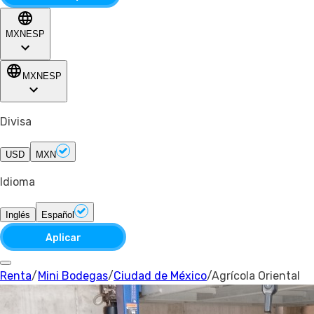
MXN
ESP
MXN
ESP
Divisa
USD
MXN
Idioma
Inglés
Español
Aplicar
Renta
/
Mini Bodegas
/
Ciudad de México
/
Agrícola Oriental