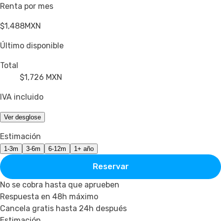
Renta por mes
$1,488
MXN
Último disponible
Total
$1,726
MXN
IVA incluido
Ver desglose
Estimación
1-3m
3-6m
6-12m
1+ año
Reservar
No se cobra hasta que aprueben
Respuesta en 48h máximo
Cancela gratis hasta 24h después
Estimación