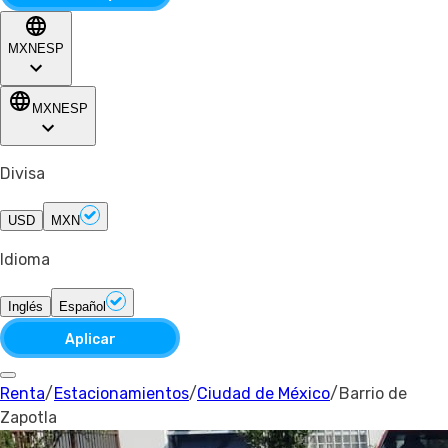
MXN
ESP
MXN
ESP
Divisa
USD
MXN
Idioma
Inglés
Español
Aplicar
Renta
/
Estacionamientos
/
Ciudad de México
/
Barrio de
Zapotla