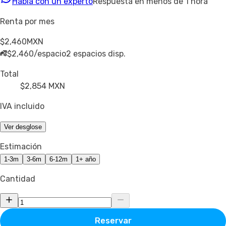
Habla con un experto
Respuesta en menos de 1 hora
Renta por mes
$2,460
MXN
$2,460/espacio
2 espacios disp.
Total
$2,854
MXN
IVA incluido
Ver desglose
Estimación
1-3m
3-6m
6-12m
1+ año
Cantidad
Reservar