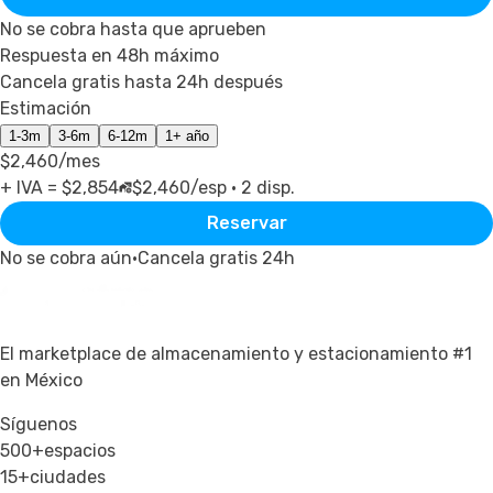
No se cobra hasta que aprueben
Respuesta en 48h máximo
Cancela gratis hasta 24h después
Estimación
1-3m
3-6m
6-12m
1+ año
$2,460
/mes
+ IVA = $
2,854
$2,460
/esp ·
2
disp.
Reservar
No se cobra aún
·
Cancela gratis 24h
El marketplace de almacenamiento y estacionamiento #1
en México
Síguenos
500+
espacios
15+
ciudades