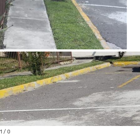
1
/
0