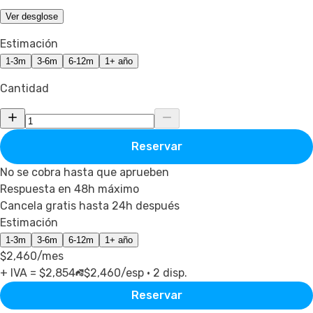
Ver desglose
Estimación
1-3m
3-6m
6-12m
1+ año
Cantidad
Reservar
No se cobra hasta que aprueben
Respuesta en 48h máximo
Cancela gratis hasta 24h después
Estimación
1-3m
3-6m
6-12m
1+ año
$2,460
/mes
+ IVA = $
2,854
$2,460
/esp ·
2
disp.
Reservar