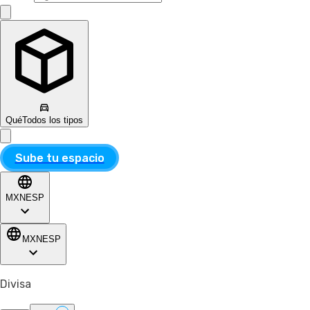
Qué
Todos los tipos
Sube tu espacio
MXN
ESP
MXN
ESP
Divisa