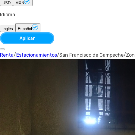
USD
MXN
Idioma
Inglés
Español
Aplicar
Renta
/
Estacionamientos
/
San Francisco de Campeche
/
Zon