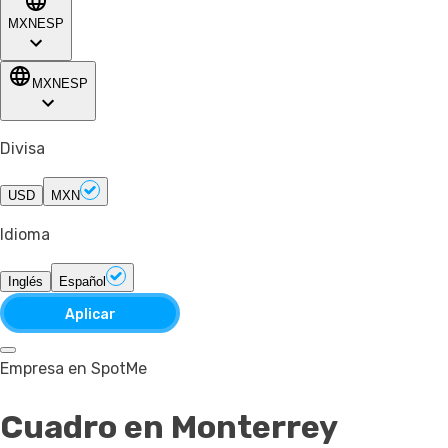
MXN
ESP
MXN
ESP
Divisa
USD
MXN
Idioma
Inglés
Español
Aplicar
Empresa en SpotMe
Cuadro
en Monterrey