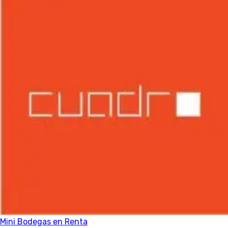
Aún no hay espacios publicados
Cuando este anfitrión publique un espacio, aparecerá aquí.
El marketplace de almacenamiento y estacionamiento #1
en México
Síguenos
500+
espacios
15+
ciudades
4.8/5
calificación
40,000+
usuarios
Tipos de Almacenamiento
Mini Bodegas en Renta